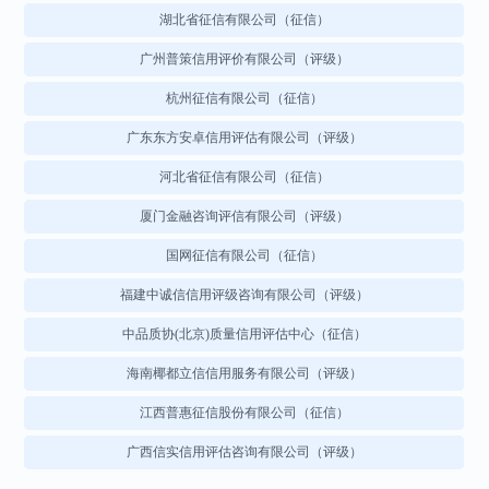
湖南远东资信评估咨询有限公司（评级）
大连汇通融鑫信用管理咨询公司（评级）
湖北省征信有限公司（征信）
北京冠捷时速信用管理有限公司（征信）
青岛国富泰咨询服务有限公司（咨询）
广州普策信用评价有限公司（评级）
中诚信国际信用评级有限责任公司（评级）
内蒙古征信服务有限公司（征信）
杭州征信有限公司（征信）
北京联信征信咨询有限责任公司（征信）
广东东方安卓信用评估有限公司（评级）
中国企业评价协会
安泰信用评级有限责任公司（评级）
青海省征信有限公司（征信）
河北省征信有限公司（征信）
中国企业改革与发展研究会信用工作委员会
厦门金融咨询评信有限公司（评级）
元素征信有限责任公司（征信）
海南绿色发展信用评级有限公司（评级）
陕西省征信有限责任公司（征信）
国网征信有限公司（征信）
福建中诚信信用评级咨询有限公司（评级）
上海凭安征信服务有限公司（征信）
中国国际电子商务中心信用研究中心
中品质协(北京)质量信用评估中心（征信）
联合信用评价有限公司（评级）
宁夏征信有限公司（征信）
海南椰都立信信用服务有限公司（评级）
深圳征信服务有限公司（征信）
海南省征信有限公司（征信）
中国诚信信用管理股份有限公司（评级）
江西普惠征信股份有限公司（征信）
四川征信有限公司（征信）
广西信实信用评估咨询有限公司（评级）
安徽省征信股份有限公司（征信）